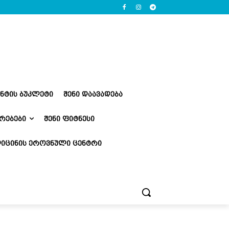
ᲔᲜᲢᲘᲡ ᲑᲣᲙᲚᲔᲢᲘ
ᲨᲔᲜᲘ ᲓᲐᲐᲕᲐᲓᲔᲑᲐ
ᲠᲔᲑᲔᲑᲘ
ᲨᲔᲜᲘ ᲤᲘᲢᲜᲔᲡᲘ
ᲘᲪᲘᲜᲘᲡ ᲔᲠᲝᲕᲜᲣᲚᲘ ᲪᲔᲜᲢᲠᲘ