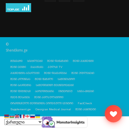
©
SheniEkimi.ge
მთავარი
სიახლეები
შენი დანამატი
შენი პაციენტი
შენი ექიმი
ვაკანსია
პულსი TV
პაციენტის ბუკლეტი
შენი დაავადება
შენი უფლებები
შენი კლინიკა
შენი წამალი
სამინისტრო
შენი აკადემია
სამედიცინო მეცნიერებები
შენი ფიტნესი
აკრედიტაცია
ინტერვიუ
სხვა-ამბები
ჩვენ შესახებ
შენი კალკულატორი
ტრადიციული მედიცინის ეროვნული ცენტრი
FactCheck
Supplement.ge
Georgian Medical Journal
შენი კაბინეტი