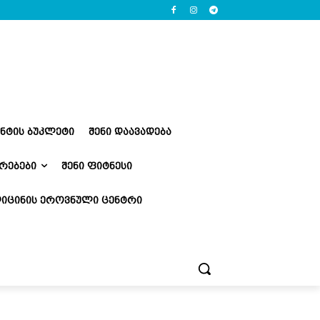
ᲔᲜᲢᲘᲡ ᲑᲣᲙᲚᲔᲢᲘ
ᲨᲔᲜᲘ ᲓᲐᲐᲕᲐᲓᲔᲑᲐ
ᲠᲔᲑᲔᲑᲘ
ᲨᲔᲜᲘ ᲤᲘᲢᲜᲔᲡᲘ
ᲘᲪᲘᲜᲘᲡ ᲔᲠᲝᲕᲜᲣᲚᲘ ᲪᲔᲜᲢᲠᲘ