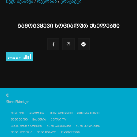
ჩვენ შესახებ
/
რეკლამა
/
კონტაქტი
გამოგვყევი სოციალურ ქსელებში
©
SheniEkimi.ge
მთავარი
სიახლეები
შენი დანამატი
შენი პაციენტი
შენი ექიმი
ვაკანსია
პულსი TV
პაციენტის ბუკლეტი
შენი დაავადება
შენი უფლებები
შენი კლინიკა
შენი წამალი
სამინისტრო