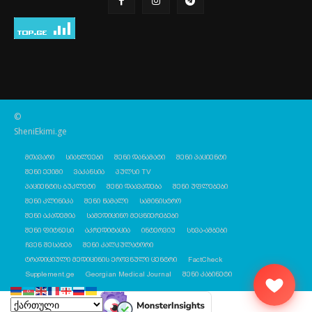
©
SheniEkimi.ge
მთავარი
სიახლეები
შენი დანამატი
შენი პაციენტი
შენი ექიმი
ვაკანსია
პულსი TV
პაციენტის ბუკლეტი
შენი დაავადება
შენი უფლებები
შენი კლინიკა
შენი წამალი
სამინისტრო
შენი აკადემია
სამედიცინო მეცნიერებები
შენი ფიტნესი
აკრედიტაცია
ინტერვიუ
სხვა-ამბები
ჩვენ შესახებ
შენი კალკულატორი
ტრადიციული მედიცინის ეროვნული ცენტრი
FactCheck
Supplement.ge
Georgian Medical Journal
შენი კაბინეტი