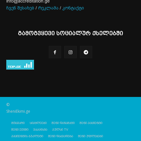
info@accreditation.ge
ჩვენ შესახებ
/
რეკლამა
/
კონტაქტი
გამოგვყევი სოციალურ ქსელებში
©
SheniEkimi.ge
მთავარი
სიახლეები
შენი დანამატი
შენი პაციენტი
შენი ექიმი
ვაკანსია
პულსი TV
პაციენტის ბუკლეტი
შენი დაავადება
შენი უფლებები