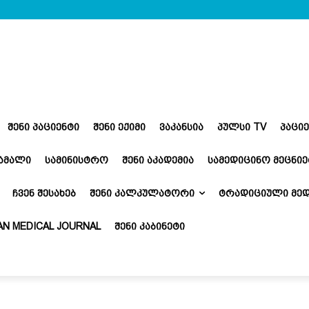
ᲨᲔᲜᲘ ᲞᲐᲪᲘᲔᲜᲢᲘ
ᲨᲔᲜᲘ ᲔᲥᲘᲛᲘ
ᲕᲐᲙᲐᲜᲡᲘᲐ
ᲞᲣᲚᲡᲘ TV
ᲞᲐᲪᲘ
ᲬᲐᲛᲐᲚᲘ
ᲡᲐᲛᲘᲜᲘᲡᲢᲠᲝ
ᲨᲔᲜᲘ ᲐᲙᲐᲓᲔᲛᲘᲐ
ᲡᲐᲛᲔᲓᲘᲪᲘᲜᲝ ᲛᲔᲪᲜᲘᲔ
ᲩᲕᲔᲜ ᲨᲔᲡᲐᲮᲔᲑ
ᲨᲔᲜᲘ ᲙᲐᲚᲙᲣᲚᲐᲢᲝᲠᲘ
ᲢᲠᲐᲓᲘᲪᲘᲣᲚᲘ ᲛᲔᲓ
N MEDICAL JOURNAL
ᲨᲔᲜᲘ ᲙᲐᲑᲘᲜᲔᲢᲘ