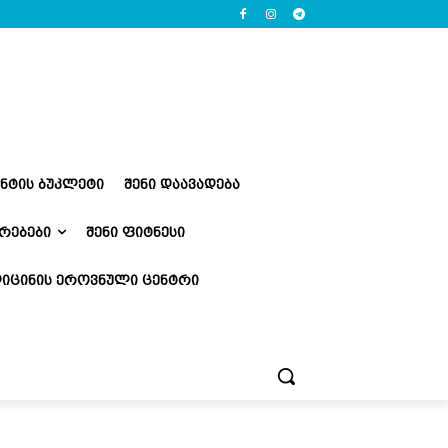
ᲔᲜᲢᲘᲡ ᲑᲣᲙᲚᲔᲢᲘ
ᲨᲔᲜᲘ ᲓᲐᲐᲕᲐᲓᲔᲑᲐ
ᲠᲔᲑᲔᲑᲘ
ᲨᲔᲜᲘ ᲤᲘᲢᲜᲔᲡᲘ
ᲘᲪᲘᲜᲘᲡ ᲔᲠᲝᲕᲜᲣᲚᲘ ᲪᲔᲜᲢᲠᲘ