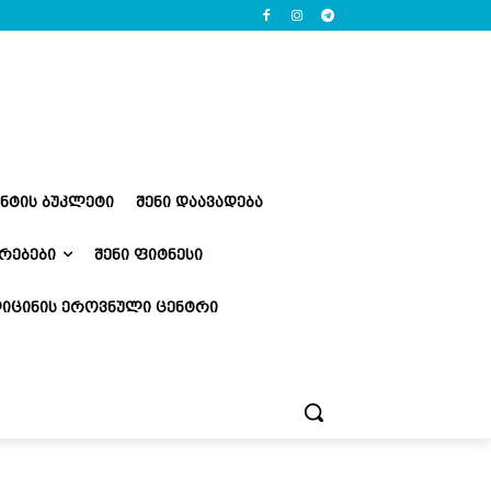
ᲔᲜᲢᲘᲡ ᲑᲣᲙᲚᲔᲢᲘ
ᲨᲔᲜᲘ ᲓᲐᲐᲕᲐᲓᲔᲑᲐ
ᲠᲔᲑᲔᲑᲘ
ᲨᲔᲜᲘ ᲤᲘᲢᲜᲔᲡᲘ
ᲘᲪᲘᲜᲘᲡ ᲔᲠᲝᲕᲜᲣᲚᲘ ᲪᲔᲜᲢᲠᲘ