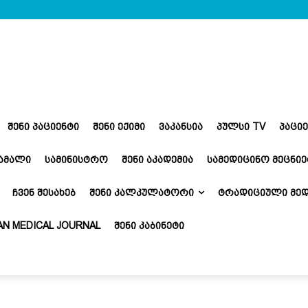
ᲨᲔᲜᲘ ᲞᲐᲪᲘᲔᲜᲢᲘ
ᲨᲔᲜᲘ ᲔᲥᲘᲛᲘ
ᲕᲐᲙᲐᲜᲡᲘᲐ
ᲞᲣᲚᲡᲘ TV
ᲞᲐᲪᲘ
ᲬᲐᲛᲐᲚᲘ
ᲡᲐᲛᲘᲜᲘᲡᲢᲠᲝ
ᲨᲔᲜᲘ ᲐᲙᲐᲓᲔᲛᲘᲐ
ᲡᲐᲛᲔᲓᲘᲪᲘᲜᲝ ᲛᲔᲪᲜᲘᲔ
ᲩᲕᲔᲜ ᲨᲔᲡᲐᲮᲔᲑ
ᲨᲔᲜᲘ ᲙᲐᲚᲙᲣᲚᲐᲢᲝᲠᲘ
ᲢᲠᲐᲓᲘᲪᲘᲣᲚᲘ ᲛᲔᲓ
N MEDICAL JOURNAL
ᲨᲔᲜᲘ ᲙᲐᲑᲘᲜᲔᲢᲘ