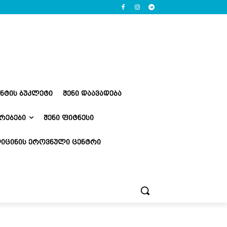
ᲔᲜᲢᲘᲡ ᲑᲣᲙᲚᲔᲢᲘ
ᲨᲔᲜᲘ ᲓᲐᲐᲕᲐᲓᲔᲑᲐ
ᲠᲔᲑᲔᲑᲘ
ᲨᲔᲜᲘ ᲤᲘᲢᲜᲔᲡᲘ
ᲘᲪᲘᲜᲘᲡ ᲔᲠᲝᲕᲜᲣᲚᲘ ᲪᲔᲜᲢᲠᲘ