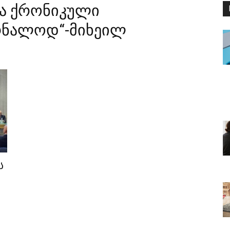
და ქრონიკული
ურნალოდ“-მიხეილ
ს