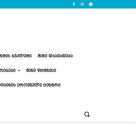
ᲔᲜᲢᲘᲡ ᲑᲣᲙᲚᲔᲢᲘ
ᲨᲔᲜᲘ ᲓᲐᲐᲕᲐᲓᲔᲑᲐ
ᲠᲔᲑᲔᲑᲘ
ᲨᲔᲜᲘ ᲤᲘᲢᲜᲔᲡᲘ
ᲘᲪᲘᲜᲘᲡ ᲔᲠᲝᲕᲜᲣᲚᲘ ᲪᲔᲜᲢᲠᲘ