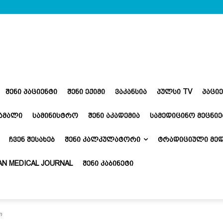
ᲨᲔᲜᲘ ᲞᲐᲪᲘᲔᲜᲢᲘ
ᲨᲔᲜᲘ ᲔᲥᲘᲛᲘ
ᲕᲐᲙᲐᲜᲡᲘᲐ
ᲞᲣᲚᲡᲘ TV
ᲞᲐᲪᲘ
ᲬᲐᲛᲐᲚᲘ
ᲡᲐᲛᲘᲜᲘᲡᲢᲠᲝ
ᲨᲔᲜᲘ ᲐᲙᲐᲓᲔᲛᲘᲐ
ᲡᲐᲛᲔᲓᲘᲪᲘᲜᲝ ᲛᲔᲪᲜᲘᲔ
ᲩᲕᲔᲜ ᲨᲔᲡᲐᲮᲔᲑ
ᲨᲔᲜᲘ ᲙᲐᲚᲙᲣᲚᲐᲢᲝᲠᲘ
ᲢᲠᲐᲓᲘᲪᲘᲣᲚᲘ ᲛᲔᲓ
N MEDICAL JOURNAL
ᲨᲔᲜᲘ ᲙᲐᲑᲘᲜᲔᲢᲘ
თ