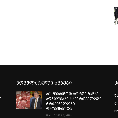
პოპულარული ამბები
კ
—
არ შეიძინოთ ხორცი მსგავს
შ
თ-
ადგილებში: საქართველოში
ბ
ტრიქინელოზი
ა
დაფიქსირდა
ს
იანვარი 29, 2025