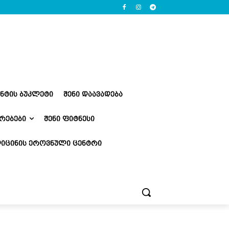
ᲔᲜᲢᲘᲡ ᲑᲣᲙᲚᲔᲢᲘ
ᲨᲔᲜᲘ ᲓᲐᲐᲕᲐᲓᲔᲑᲐ
ᲠᲔᲑᲔᲑᲘ
ᲨᲔᲜᲘ ᲤᲘᲢᲜᲔᲡᲘ
ᲘᲪᲘᲜᲘᲡ ᲔᲠᲝᲕᲜᲣᲚᲘ ᲪᲔᲜᲢᲠᲘ