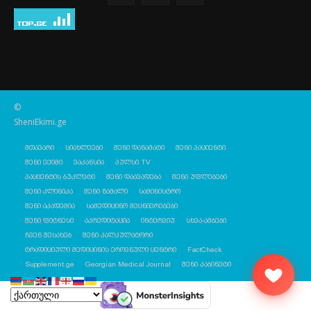
©
SheniEkimi.ge
მთავარი
სიახლეები
შენი დანამატი
შენი პაციენტი
შენი ექიმი
ვაკანსია
პულსი TV
პაციენტის ბუკლეტი
შენი დაავადება
შენი უფლებები
შენი კლინიკა
შენი წამალი
სამინისტრო
შენი აკადემია
სამედიცინო მეცნიერებები
შენი ფიტნესი
აკრედიტაცია
ინტერვიუ
სხვა-ამბები
ჩვენ შესახებ
შენი კალკულატორი
ტრადიციული მედიცინის ეროვნული ცენტრი
FactCheck
Supplement.ge
Georgian Medical Journal
შენი კაბინეტი