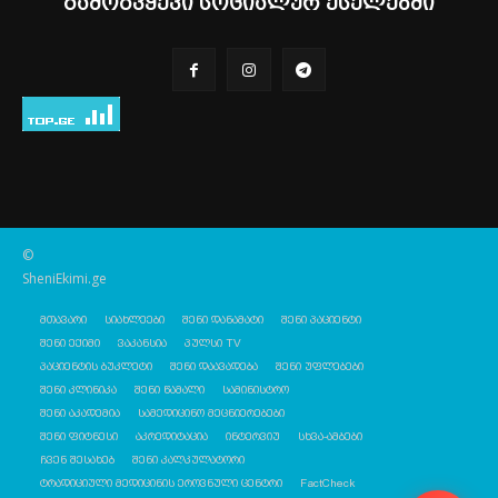
გამოგვყევი სოციალურ ქსელებში
©
SheniEkimi.ge
მთავარი
სიახლეები
შენი დანამატი
შენი პაციენტი
შენი ექიმი
ვაკანსია
პულსი TV
პაციენტის ბუკლეტი
შენი დაავადება
შენი უფლებები
შენი კლინიკა
შენი წამალი
სამინისტრო
შენი აკადემია
სამედიცინო მეცნიერებები
შენი ფიტნესი
აკრედიტაცია
ინტერვიუ
სხვა-ამბები
ჩვენ შესახებ
შენი კალკულატორი
ტრადიციული მედიცინის ეროვნული ცენტრი
FactCheck