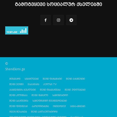
გამოგვყევი სოციალურ ქსელებში
©
SheniEkimi.ge
მთავარი
სიახლეები
შენი დანამატი
შენი პაციენტი
შენი ექიმი
ვაკანსია
პულსი TV
პაციენტის ბუკლეტი
შენი დაავადება
შენი უფლებები
შენი კლინიკა
შენი წამალი
სამინისტრო
შენი აკადემია
სამედიცინო მეცნიერებები
შენი ფიტნესი
აკრედიტაცია
ინტერვიუ
სხვა-ამბები
ჩვენ შესახებ
შენი კალკულატორი