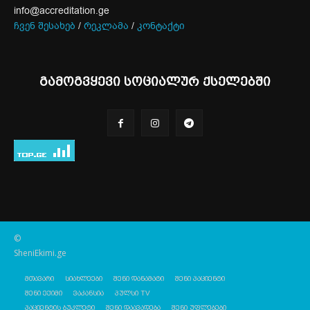
info@accreditation.ge
ჩვენ შესახებ
/
რეკლამა
/
კონტაქტი
გამოგვყევი სოციალურ ქსელებში
©
SheniEkimi.ge
მთავარი
სიახლეები
შენი დანამატი
შენი პაციენტი
შენი ექიმი
ვაკანსია
პულსი TV
პაციენტის ბუკლეტი
შენი დაავადება
შენი უფლებები