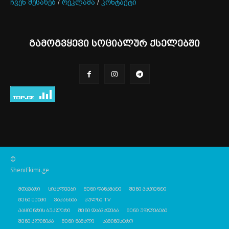
ჩვენ შესახებ
/
რეკლამა
/
კონტაქტი
გამოგვყევი სოციალურ ქსელებში
©
SheniEkimi.ge
მთავარი
სიახლეები
შენი დანამატი
შენი პაციენტი
შენი ექიმი
ვაკანსია
პულსი TV
პაციენტის ბუკლეტი
შენი დაავადება
შენი უფლებები
შენი კლინიკა
შენი წამალი
სამინისტრო