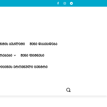
ᲔᲜᲢᲘᲡ ᲑᲣᲙᲚᲔᲢᲘ
ᲨᲔᲜᲘ ᲓᲐᲐᲕᲐᲓᲔᲑᲐ
ᲠᲔᲑᲔᲑᲘ
ᲨᲔᲜᲘ ᲤᲘᲢᲜᲔᲡᲘ
ᲘᲪᲘᲜᲘᲡ ᲔᲠᲝᲕᲜᲣᲚᲘ ᲪᲔᲜᲢᲠᲘ