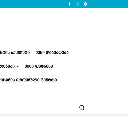
ᲔᲜᲢᲘᲡ ᲑᲣᲙᲚᲔᲢᲘ
ᲨᲔᲜᲘ ᲓᲐᲐᲕᲐᲓᲔᲑᲐ
ᲠᲔᲑᲔᲑᲘ
ᲨᲔᲜᲘ ᲤᲘᲢᲜᲔᲡᲘ
ᲘᲪᲘᲜᲘᲡ ᲔᲠᲝᲕᲜᲣᲚᲘ ᲪᲔᲜᲢᲠᲘ