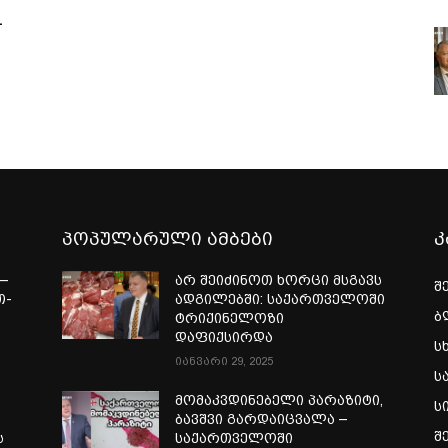
-
პოპულარული ამბები
კ
—
არ შეიძინოთ ხორცი მსგავს
შ
თ-
ადგილებში: საქართველოში
ბ
ტრიქინელოზი
ა
დაფიქსირდა
ს
იანვარი 29, 2025
ს
მომაკვდინებელი პარაზიტი,
ს
ბავშვი გარდაიცვალა –
შ
ს
საქართველოში