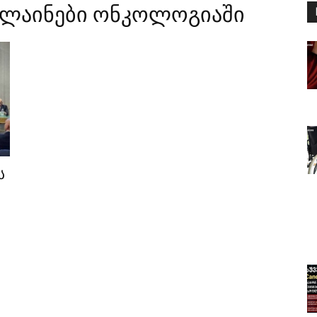
დლაინები ონკოლოგიაში
ს