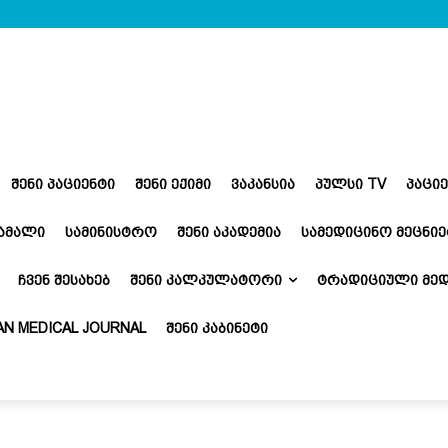
ᲨᲔᲜᲘ ᲞᲐᲪᲘᲔᲜᲢᲘ
ᲨᲔᲜᲘ ᲔᲥᲘᲛᲘ
ᲕᲐᲙᲐᲜᲡᲘᲐ
ᲞᲣᲚᲡᲘ TV
ᲞᲐᲪᲘ
ᲬᲐᲛᲐᲚᲘ
ᲡᲐᲛᲘᲜᲘᲡᲢᲠᲝ
ᲨᲔᲜᲘ ᲐᲙᲐᲓᲔᲛᲘᲐ
ᲡᲐᲛᲔᲓᲘᲪᲘᲜᲝ ᲛᲔᲪᲜᲘᲔ
ᲩᲕᲔᲜ ᲨᲔᲡᲐᲮᲔᲑ
ᲨᲔᲜᲘ ᲙᲐᲚᲙᲣᲚᲐᲢᲝᲠᲘ
ᲢᲠᲐᲓᲘᲪᲘᲣᲚᲘ ᲛᲔᲓ
N MEDICAL JOURNAL
ᲨᲔᲜᲘ ᲙᲐᲑᲘᲜᲔᲢᲘ