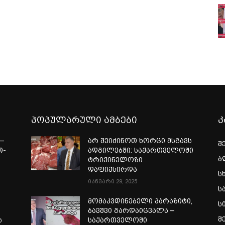
პოპულარული ამბები
კ
—
არ შეიძინოთ ხორცი მსგავს
შ
თ-
ადგილებში: საქართველოში
ბ
ტრიქინელოზი
ა
დაფიქსირდა
ს
იანვარი 29, 2025
ს
მომაკვდინებელი პარაზიტი,
ს
ბავშვი გარდაიცვალა –
შ
ს
საქართველოში