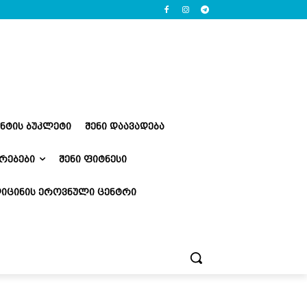
ᲔᲜᲢᲘᲡ ᲑᲣᲙᲚᲔᲢᲘ
ᲨᲔᲜᲘ ᲓᲐᲐᲕᲐᲓᲔᲑᲐ
ᲠᲔᲑᲔᲑᲘ
ᲨᲔᲜᲘ ᲤᲘᲢᲜᲔᲡᲘ
ᲘᲪᲘᲜᲘᲡ ᲔᲠᲝᲕᲜᲣᲚᲘ ᲪᲔᲜᲢᲠᲘ