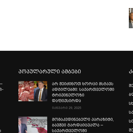
პოპულარული ამბები
კ
—
არ შეიძინოთ ხორცი მსგავს
შ
თ-
ადგილებში: საქართველოში
ბ
ტრიქინელოზი
ა
დაფიქსირდა
ს
იანვარი 29, 2025
ს
მომაკვდინებელი პარაზიტი,
ს
ბავშვი გარდაიცვალა –
შ
ს
საქართველოში