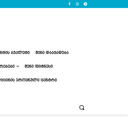
ᲔᲜᲢᲘᲡ ᲑᲣᲙᲚᲔᲢᲘ
ᲨᲔᲜᲘ ᲓᲐᲐᲕᲐᲓᲔᲑᲐ
ᲠᲔᲑᲔᲑᲘ
ᲨᲔᲜᲘ ᲤᲘᲢᲜᲔᲡᲘ
ᲘᲪᲘᲜᲘᲡ ᲔᲠᲝᲕᲜᲣᲚᲘ ᲪᲔᲜᲢᲠᲘ