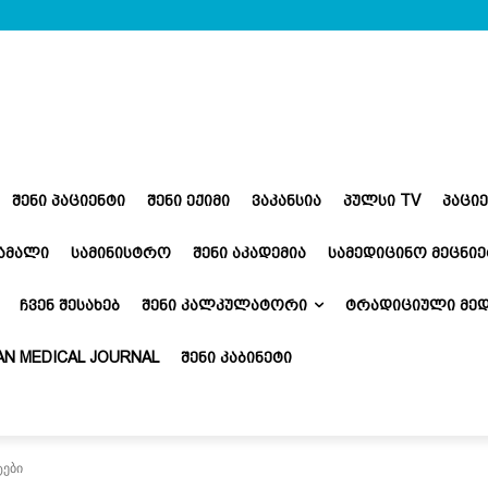
ᲨᲔᲜᲘ ᲞᲐᲪᲘᲔᲜᲢᲘ
ᲨᲔᲜᲘ ᲔᲥᲘᲛᲘ
ᲕᲐᲙᲐᲜᲡᲘᲐ
ᲞᲣᲚᲡᲘ TV
ᲞᲐᲪᲘ
ᲬᲐᲛᲐᲚᲘ
ᲡᲐᲛᲘᲜᲘᲡᲢᲠᲝ
ᲨᲔᲜᲘ ᲐᲙᲐᲓᲔᲛᲘᲐ
ᲡᲐᲛᲔᲓᲘᲪᲘᲜᲝ ᲛᲔᲪᲜᲘᲔ
ᲩᲕᲔᲜ ᲨᲔᲡᲐᲮᲔᲑ
ᲨᲔᲜᲘ ᲙᲐᲚᲙᲣᲚᲐᲢᲝᲠᲘ
ᲢᲠᲐᲓᲘᲪᲘᲣᲚᲘ ᲛᲔᲓ
N MEDICAL JOURNAL
ᲨᲔᲜᲘ ᲙᲐᲑᲘᲜᲔᲢᲘ
ტები