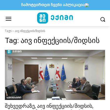
ჩამოტვირთეთ ჩვენი აპლიკაცია
Tags
აივ ინფექციის/შიდსის
Tag:
აივ ინფექციის/შიდსის
სამინისტრო
შეხვედრაზე, აივ ინფექციის/შიდსის,