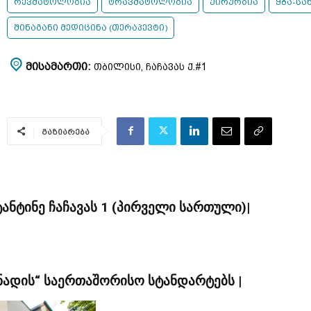
რევმატოლოგია
ტრავმატოლოგია
ქირურგია
ყბა-სა
შინაგანი მედიცინა (თერაპევტი)
ᲛᲘᲡᲐᲛᲐᲠᲗᲘ:
ᲗᲑᲘᲚᲘᲡᲘ, ᲩᲐᲩᲐᲕᲐᲡ Ქ.#1
გაზიარება
ტანტინე ჩაჩავას 1 (პირველი სართული)|
ანადის“ საერთაშორისო სტანდარტებს |