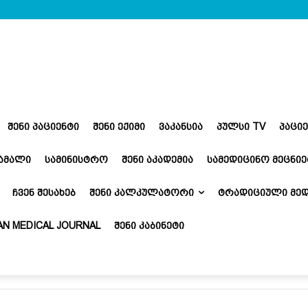
ᲨᲔᲜᲘ ᲞᲐᲪᲘᲔᲜᲢᲘ
ᲨᲔᲜᲘ ᲔᲥᲘᲛᲘ
ᲕᲐᲙᲐᲜᲡᲘᲐ
ᲞᲣᲚᲡᲘ TV
ᲞᲐᲪᲘ
ᲬᲐᲛᲐᲚᲘ
ᲡᲐᲛᲘᲜᲘᲡᲢᲠᲝ
ᲨᲔᲜᲘ ᲐᲙᲐᲓᲔᲛᲘᲐ
ᲡᲐᲛᲔᲓᲘᲪᲘᲜᲝ ᲛᲔᲪᲜᲘᲔ
ᲩᲕᲔᲜ ᲨᲔᲡᲐᲮᲔᲑ
ᲨᲔᲜᲘ ᲙᲐᲚᲙᲣᲚᲐᲢᲝᲠᲘ
ᲢᲠᲐᲓᲘᲪᲘᲣᲚᲘ ᲛᲔᲓ
N MEDICAL JOURNAL
ᲨᲔᲜᲘ ᲙᲐᲑᲘᲜᲔᲢᲘ