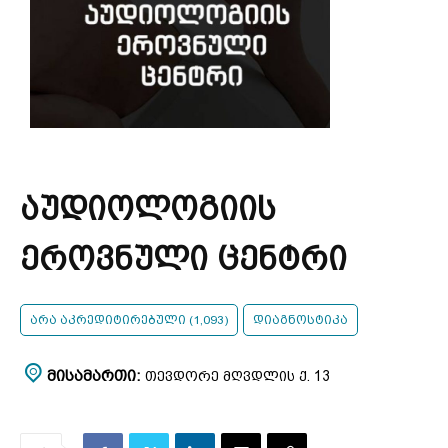
აუდიოლოგიის
ეროვნული ცენტრი
არა აკრედიტირებული (1,093)
დიაგნოსტიკა
ᲛᲘᲡᲐᲛᲐᲠᲗᲘ:
ᲗᲔᲕᲓᲝᲠᲔ ᲛᲦᲕᲓᲚᲘᲡ Ქ. 13