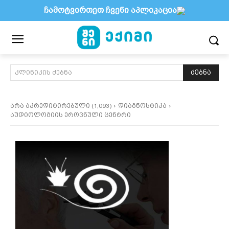
ჩამოტვირთეთ ჩვენი აპლიკაცია
ძებნა
კლინიკის ძებნა
არა აკრედიტირებული (1,093)
დიაგნოსტიკა
აუდიოლოგიის ეროვნული ცენტრი