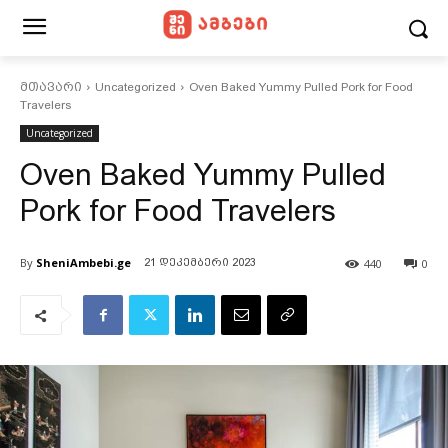
მთავარი
Uncategorized
Oven Baked Yummy Pulled Pork for Food
Travelers
Uncategorized
Oven Baked Yummy Pulled
Pork for Food Travelers
By
SheniAmbebi.ge
440
0
21 დეკემბერი 2023