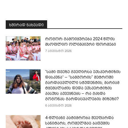
ᲮᲨᲘᲠᲐᲓ ᲜᲐᲮᲕᲐᲓᲘ
როგორ გამოიყურება 2024 წლის
მსოფლიო ოლიმპიური ფორმები
7 აგვისტო 2026
“სამი თვე­ზე გვე­ღირ­სა ექ­სპერ­ტი­ზის
დას­კვნა“ – “სამგორის” მეტროში
გარდაცვლილი სტუდენტის, მარიამ
ტყემალაძის დედა ექსპერტიზის
პასუხს აქვეყნებს – რა გახდა
გოგონას გარდაცვალების მიზეზი?
6 აგვისტო 2026
4-წლიანი პატიმრობა შეეფარდა
სანიტარს, რომელმაც ბათუმის