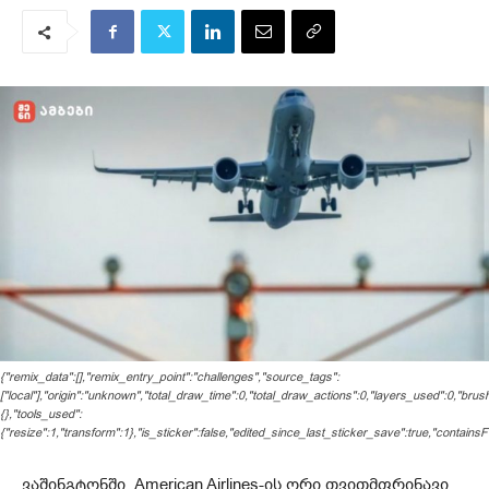
{"remix_data":[],"remix_entry_point":"challenges","source_tags":
["local"],"origin":"unknown","total_draw_time":0,"total_draw_actions":0,"layers_used":0,"bru
{},"tools_used":
{"resize":1,"transform":1},"is_sticker":false,"edited_since_last_sticker_save":true,"containsF
ვაშინგტონში, American Airlines-ის ორი თვითმფრინავი