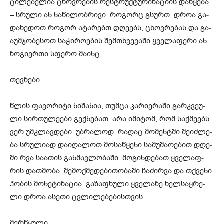
ცი­ლე­ბე­ლია ცხოვ­რე­ბის რესტრუქ­ტუ­რი­ზა­ცი­ის და­წყე­ბა
– სრუ­ლი ან ნა­წი­ლობ­რი­ვი, რო­გორც გსურთ. დროა გა­
და­ხე­დოთ რო­გორ ატა­რებთ დღე­ებს, ცხოვ­რე­ბას და გა­
ა­უმ­ჯო­ბე­სოთ სა­ჭი­რო­ე­ბის შემ­თხვე­ვა­ში ყვე­ლა­ფე­რი ან
ზო­გი­ერ­თი სფე­რო მა­ინც.
თევზები
წლის ფავორიტი ნიშანია, თუმცა კა­რი­ე­რა­ში გარ­კვე­უ­
ლი სირ­თუ­ლე­ე­ბი გექ­ნე­ბათ. არა იმი­ტომ, რომ საქ­მე­ებს
ვერ უმკლავ­დე­ბი. უბ­რა­ლოდ, რა­ღაც მო­მენ­ტში შე­იძ­ლე­
ბა სრუ­ლი­ად და­ი­ღა­ლოთ მო­სა­წყე­ნი სა­მუ­შა­ო­ე­ბით დღე­
ში რვა სა­ა­თის გან­მავ­ლო­ბა­ში. მო­გინ­დე­ბათ ყვე­ლაფ­
რის დათ­მო­ბა, შე­მოქ­მე­დე­ბი­თო­ბა­ში ჩა­ძირ­ვა და თქვე­ნი
ჰო­ბის მო­ნე­ტი­ზა­ცია. გა­ზა­ფხუ­ლი ყვე­ლა­ზე ხელ­საყ­რე­
ლი დროა ასე­თი ცვლი­ლე­ბე­ბის­თვის.
მერწყული