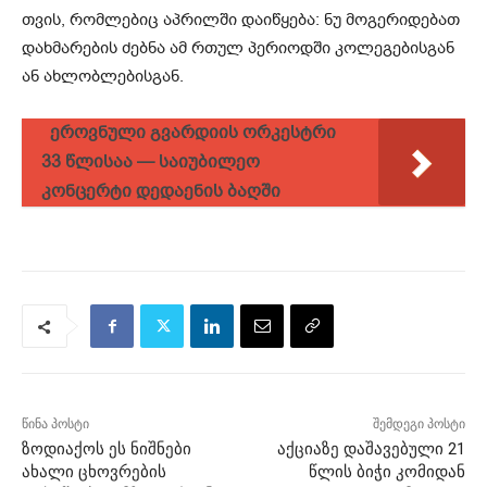
თვის, რომ­ლე­ბიც აპ­რილ­ში და­ი­წყე­ბა: ნუ მო­გე­რი­დე­ბათ
დახ­მა­რე­ბის ძებ­ნა ამ რთულ პე­რი­ოდ­ში კო­ლე­გე­ბის­გან
ან ახ­ლობ­ლე­ბის­გან.
ეროვნული გვარდიის ორკესტრი
33 წლისაა — საიუბილეო
კონცერტი დედაენის ბაღში
წინა პოსტი
შემდეგი პოსტი
ზოდიაქოს ეს ნიშნები
აქციაზე დაშავებული 21
ახალი ცხოვრების
წლის ბიჭი კომიდან