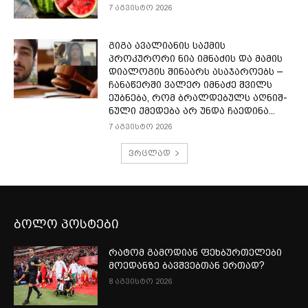
7 აგვისტო 2026
გიგა ავალიანის საქმის
პროკურორი ნია იმნაძის და მამის
დიალოგის შინაარს ასაჯაროებს –
ჩა­ნა­წერ­ში ვა­ლერ იმ­ნა­ძე შვილს
ეუბ­ნე­ბა, რომ ბრალ­დე­ბულს აღ­ნიშ­
ნუ­ლი ქმე­დე­ბა არ უნდა ჩა­ე­დი­ნა...
7 აგვისტო 2026
ვრცლად
ბოლო პოსტები
რატომ გამოდიან ფეხბურთელები
მოედანზე ბავშვებთან ერთად?
8 აგვისტო 2026