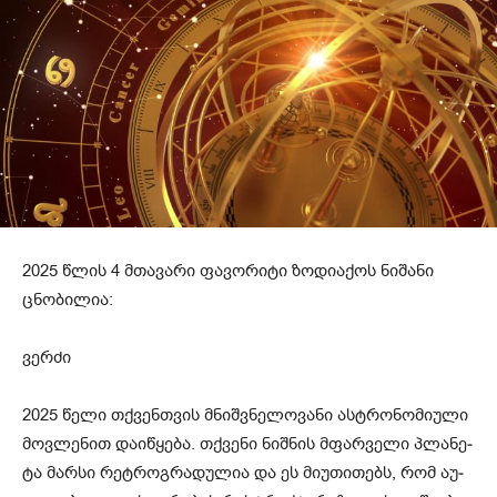
2025 წლის 4 მთავარი ფავორიტი ზოდიაქოს ნიშანი
ცნობილია:
ვერძი
2025 წელი თქვენ­თვის მნიშ­ვნე­ლო­ვა­ნი ას­ტრო­ნო­მი­უ­ლი
მოვ­ლე­ნით და­ი­წყე­ბა. თქვე­ნი ნიშ­ნის მფარ­ვე­ლი პლა­ნე­
ტა მარ­სი რეტ­როგ­რა­დუ­ლია და ეს მი­უ­თი­თებს, რომ აუ­