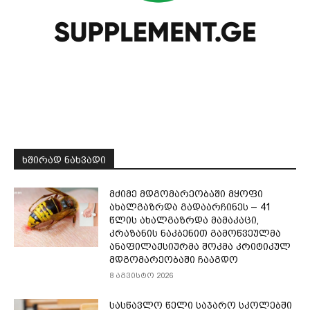
ᲮᲨᲘᲠᲐᲓ ᲜᲐᲮᲕᲐᲓᲘ
მძიმე მდგომარეობაში მყოფი
ახალგაზრდა გადაარჩინეს – 41
წლის ახალგაზრდა მამაკაცი,
კრაზანის ნაკბენით გამოწვეულმა
ანაფილაქსიურმა შოკმა კრიტიკულ
მდგომარეობაში ჩააგდო
8 აგვისტო 2026
სასწავლო წელი საჯარო სკოლებში