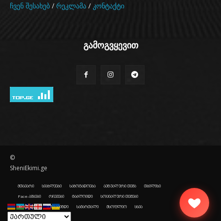
ჩვენ შესახებ
/
რეკლამა
/
კონტაქტი
გამოგვყევით
©
SheniEkimi.ge
მთავარი
სიახლეები
საზოგადოება
აქტუალური თემა
თბილისი
Face-ამბები
რჩევები
ტაბლოიდი
სოციალური თემები
ისტორიები
შენი ამინდი
სამართალი
მსოფლიო
სხვა
შენი რადიო