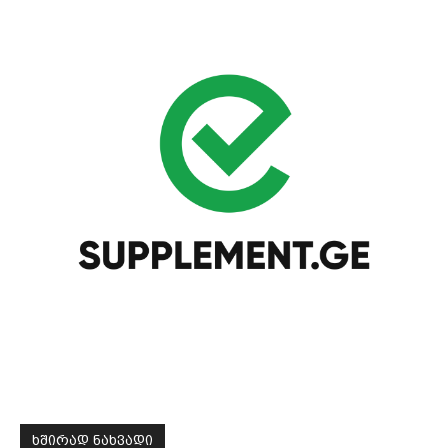
ᲮᲨᲘᲠᲐᲓ ᲜᲐᲮᲕᲐᲓᲘ