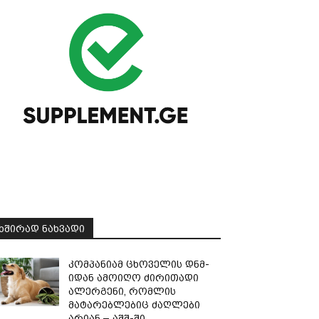
ᲮᲨᲘᲠᲐᲓ ᲜᲐᲮᲕᲐᲓᲘ
კომპანიამ ცხოველის დნმ-
იდან ამოიღო ძირითადი
ალერგენი, რომლის
მატარებლებიც ძაღლები
არიან – აშშ-ში