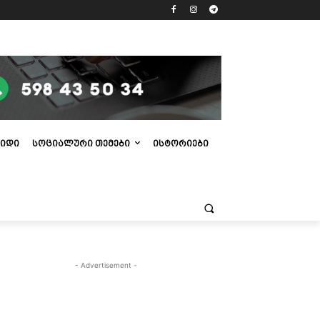
ᲘᲓᲘ
ᲡᲝᲪᲘᲐᲚᲣᲠᲘ ᲗᲔᲛᲔᲑᲘ
ᲘᲡᲢᲝᲠᲘᲔᲑᲘ
- Advertisement -