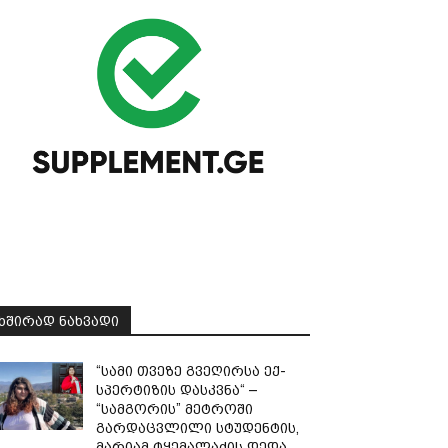
ᲮᲨᲘᲠᲐᲓ ᲜᲐᲮᲕᲐᲓᲘ
“სამი თვე­ზე გვე­ღირ­სა ექ­
სპერ­ტი­ზის დას­კვნა“ –
“სამგორის” მეტროში
გარდაცვლილი სტუდენტის,
მარიამ ტყემალაძის დედა