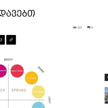
დავებთ
261
0