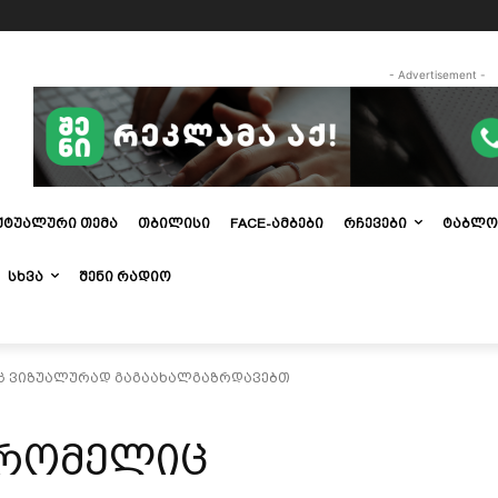
- Advertisement -
ᲥᲢᲣᲐᲚᲣᲠᲘ ᲗᲔᲛᲐ
ᲗᲑᲘᲚᲘᲡᲘ
FACE-ᲐᲛᲑᲔᲑᲘ
ᲠᲩᲔᲕᲔᲑᲘ
ᲢᲐᲑᲚᲝ
ᲡᲮᲕᲐ
ᲨᲔᲜᲘ ᲠᲐᲓᲘᲝ
ც ვიზუალურად გაგაახალგაზრდავებთ
 რომელიც