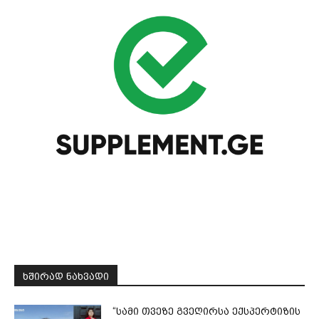
ᲮᲨᲘᲠᲐᲓ ᲜᲐᲮᲕᲐᲓᲘ
“სამი თვე­ზე გვე­ღირ­სა ექ­სპერ­ტი­ზის