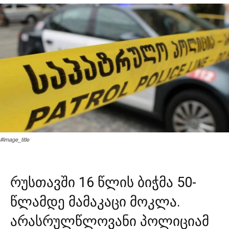
#image_title
რუს­თავ­ში 16 წლის ბიჭ­მა 50-
წლამ­დე მა­მა­კა­ცი მოკ­ლა.
არას­რულ­წლო­ვა­ნი პო­ლი­ცი­ამ