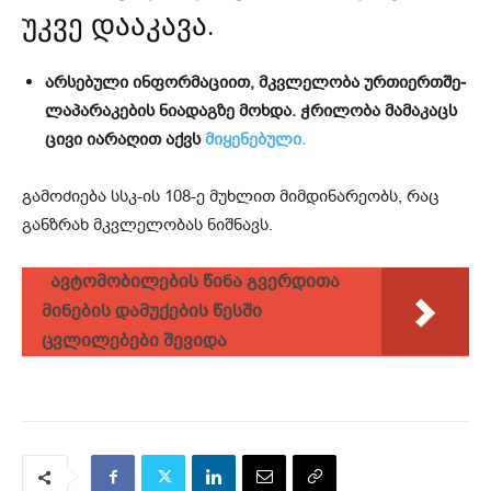
უკვე და­ა­კა­ვა.
არ­სე­ბუ­ლი ინ­ფორ­მა­ცი­ით, მკვლე­ლო­ბა ურ­თი­ერ­თშე­
ლა­პა­რა­კე­ბის ნი­ა­დაგ­ზე მოხ­და. ჭრი­ლო­ბა მა­მა­კაცს
ცივი ია­რა­ღით აქვს
მი­ყე­ნე­ბუ­ლი.
გა­მო­ძი­ე­ბა სსკ-ის 108-ე მუხ­ლით მიმ­დი­ნა­რე­ობს, რაც
გან­ზრახ მკვლე­ლო­ბას ნიშ­ნავს.
ავტომობილების წინა გვერდითა
მინების დამუქების წესში
ცვლილებები შევიდა