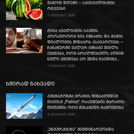
ჭამოთ დღეში – სპეციალისტის
რჩევები
7 აგვისტო 2026
გიგა ავალიანის საქმის
პროკურორი ნია იმნაძის და მამის
დიალოგის შინაარს ასაჯაროებს –
ჩა­ნა­წერ­ში ვა­ლერ იმ­ნა­ძე შვილს
ეუბ­ნე­ბა, რომ ბრალ­დე­ბულს აღ­ნიშ­
ნუ­ლი ქმე­დე­ბა არ უნდა ჩა­ე­დი­ნა...
7 აგვისტო 2026
ხშირად ნახვადი
პენტაგონმა ირანის წინააღმდეგ
თავისი „Patriot“ რაკეტების მარაგის
თითქმის ორი მესამედი გამოიყენა
4 აგვისტო 2026
„ენგურჰესზე“ მიმდინარეობდა