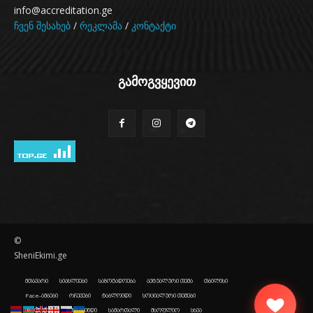
info@accreditation.ge
ჩვენ შესახებ
/
რეკლამა
/
კონტაქტი
გამოგვყევით
©
SheniEkimi.ge
მთავარი
სიახლეები
საზოგადოება
აქტუალური თემა
თბილისი
Face-ამბები
რჩევები
ტაბლოიდი
სოციალური თემები
ისტორიები
შენი ამინდი
სამართალი
მსოფლიო
სხვა