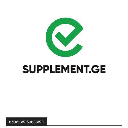
ᲮᲨᲘᲠᲐᲓ ᲜᲐᲮᲕᲐᲓᲘ