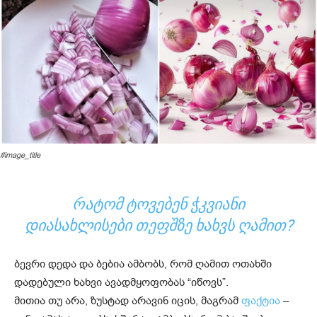
#image_title
ᲠᲐᲢᲝᲛ ᲢᲝᲕᲔᲑᲔᲜ ᲭᲙᲕᲘᲐᲜᲘ
ᲓᲘᲐᲡᲐᲮᲚᲘᲡᲔᲑᲘ ᲗᲔᲤᲨᲖᲔ ᲮᲐᲮᲕᲡ ᲦᲐᲛᲘᲗ?
ბევრი დედა და ბებია ამბობს, რომ ღამით ოთახში
დადებული ხახვი ავადმყოფობას “იწოვს”.
მითია თუ არა, ზუსტად არავინ იცის, მაგრამ
ფაქტია
–