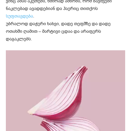
ვინც ამას აკეთებს, ხშირად ამბობს, რომ ბავშვები
ნაკლებად ავადდებიან და ჰაერიც თითქოს
სუფთავდება
.
უბრალოდ დაჭერი ხახვი, დადე თეფშზე და დადე
ოთახში ღამით – მარტივი ცდაა და არაფერს
დაგაკლებს.
ვ
ი
დ
ე
ო
დ
ა
მ
კ
ვ
რ