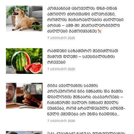
კომპანიამ ცხოველის დნმ-იდან
ამოიღო ძირითადი ალერგენი,
რომლის მატარებლებიც ძაღლები
არიან – აშშ-ში ჰიპოალერგიული
ძაღლები გამოიყვანეს
7 აგვისტო 2026
რამდენი საზამთრო შეგიძლიათ
ჭამოთ დღეში – სპეციალისტის
რჩევები
7 აგვისტო 2026
გიგა ავალიანის საქმის
პროკურორი ნია იმნაძის და მამის
დიალოგის შინაარს ასაჯაროებს –
ჩა­ნა­წერ­ში ვა­ლერ იმ­ნა­ძე შვილს
ეუბ­ნე­ბა, რომ ბრალ­დე­ბულს აღ­ნიშ­
ნუ­ლი ქმე­დე­ბა არ უნდა ჩა­ე­დი­ნა...
7 აგვისტო 2026
ეკა კუპატაძე ნანუკა ჟორჟოლიანის