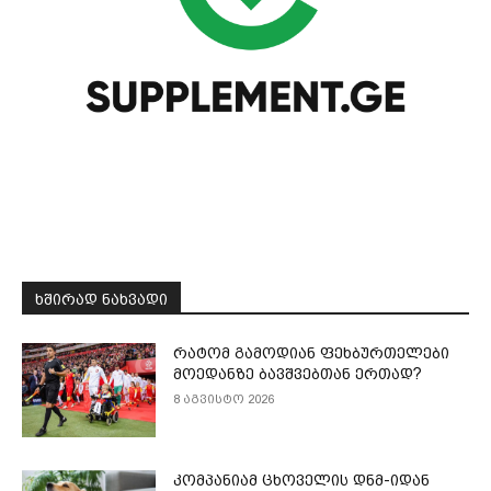
ᲮᲨᲘᲠᲐᲓ ᲜᲐᲮᲕᲐᲓᲘ
რატომ გამოდიან ფეხბურთელები
მოედანზე ბავშვებთან ერთად?
8 აგვისტო 2026
კომპანიამ ცხოველის დნმ-იდან