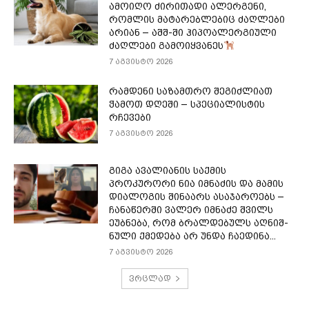
ამოიღო ძირითადი ალერგენი,
რომლის მატარებლებიც ძაღლები
არიან – აშშ-ში ჰიპოალერგიული
ძაღლები გამოიყვანეს
7 აგვისტო 2026
რამდენი საზამთრო შეგიძლიათ
ჭამოთ დღეში – სპეციალისტის
რჩევები
7 აგვისტო 2026
გიგა ავალიანის საქმის
პროკურორი ნია იმნაძის და მამის
დიალოგის შინაარს ასაჯაროებს –
ჩა­ნა­წერ­ში ვა­ლერ იმ­ნა­ძე შვილს
ეუბ­ნე­ბა, რომ ბრალ­დე­ბულს აღ­ნიშ­
ნუ­ლი ქმე­დე­ბა არ უნდა ჩა­ე­დი­ნა...
7 აგვისტო 2026
ვრცლად