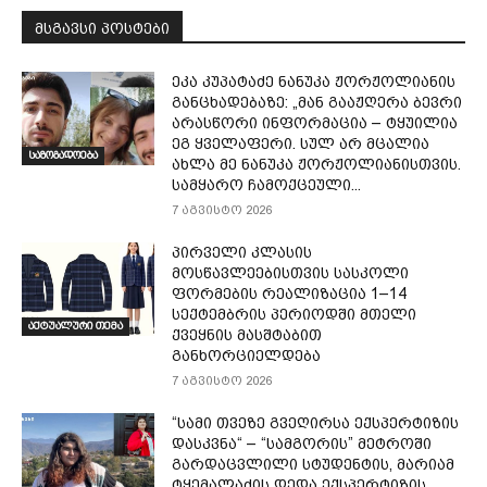
მსგავსი პოსტები
ეკა კუპატაძე ნანუკა ჟორჟოლიანის
განცხადებაზე: „მან გააჟღერა ბევრი
არასწორი ინფორმაცია – ტყუილია
ეგ ყველაფერი. სულ არ მცალია
საზოგადოება
ახლა მე ნანუკა ჟორჟოლიანისთვის.
სამყარო ჩამოქცეული...
7 აგვისტო 2026
პირველი კლასის
მოსწავლეებისთვის სასკოლი
ფორმების რეალიზაცია 1–14
სექტემბრის პერიოდში მთელი
აქტუალური თემა
ქვეყნის მასშტაბით
განხორციელდება
7 აგვისტო 2026
“სამი თვე­ზე გვე­ღირ­სა ექ­სპერ­ტი­ზის
დას­კვნა“ – “სამგორის” მეტროში
გარდაცვლილი სტუდენტის, მარიამ
ტყემალაძის დედა ექსპერტიზის