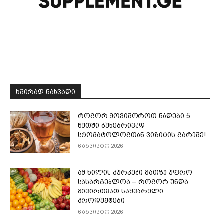
ᲮᲨᲘᲠᲐᲓ ᲜᲐᲮᲕᲐᲓᲘ
როგორ მოვიშოროთ ნადები 5
წუთში ბუნებრივად
სტომატოლოგთან ვიზიტის გარეშე!
6 აგვისტო 2026
ამ ხილის კურკები მათზე უფრო
სასარგებლოა – როგორ უნდა
მივირთვათ საყვარელი
პროდუქტები
6 აგვისტო 2026