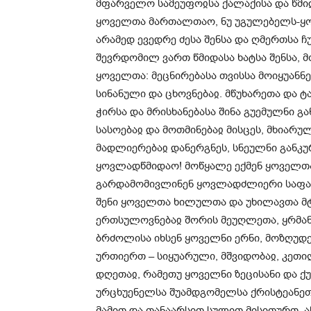
მფარველო სამეუფოჲსა ქალაქისა და წმიდ
ყოველთა მართალთაო, ნუ უგულებელს-ყო
არამედ ევედრე ძესა შენსა და ღმერთსა 
შევრდომილ ვართ წმიდასა ხატსა შენსა, მ
ყოველთა: მეცნირებასა თვისსა მოიყუან
სინანული და ცხოვნებაჲ. მწუხარეთა და 
ჭირსა და მრისხანებასა შინა გუემულნი 
სასოებაჲ და მოთმინებაჲ მისცეს, მხიარ
მადლიერებაჲ დანერგნეს, სნეულნი განკუ
ყოვლადწმიდაო! მოწყალე ექმენ ყოველთა
გარდამომივლინენ ყოვლადძლიერი საფარვ
შენი ყოველთა ხილულთა და უხილავთა მტ
ერთსულოვნებაჲ შორის მეუღლეთა, ყრმანი
ბრძოლისა იხსენ ყოველნი ერნი, მოზღუდე
ურთიერთ – სიყუარული, მშვიდობაჲ, კეთი
დღეთაჲ, რამეთუ ყოველნი ზეცისანი და ქუ
ურცხუენელსა შუამდგომელსა ქრისტეანეთა 
მამით და თანაარსით სულით მისითურთ, აწ 