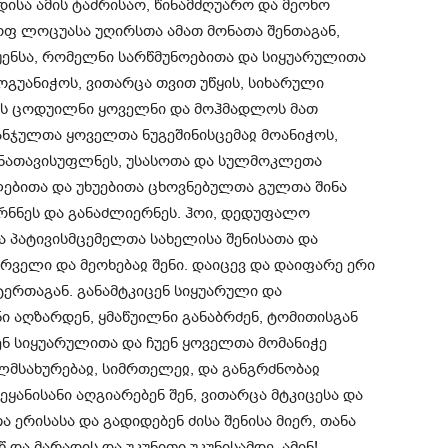
ისა ამის ტაძრისაო, წინამძღუარო და მეოხო
ფ ლოცუასა უღირსთა ამათ მონათა შენთაგან,
ჩუენსა, რომელნი სარწმუნოებითა და სიყუარულითა
ოგუანიჭოს, ვითარცა თვით უწყის, სიხარული
ნეს ცოდუილნი ყოველნი და მოჰმადლოს მათ
ტანჯულთა ყოველთა ნუგეშინისცემაჲ მოანიჭოს,
განათავისუფლნეს, უსასოთა და სულმოკლეთა
ულებითა და უხუებითა ცხოვნებულთა გულთა შინა
რნნეს და განაძლიერნეს. ჰოი, დედუფალო
 პატივისმცემელთა სახელისა შენისათა და
ელი და მეოხებაჲ შენი. დაიცევ და დაიფარე ერი
ერთაგან. განამტკიცენ სიყუარული და
 აღზარდენ, ყმაწუილნი განაბრძენ, ტომითისგან
ნ სიყუარულითა და ჩუენ ყოველთა მომანიჭე
ლმსახურებაჲ, სიმრთელეჲ, და განგრძნობაჲ
ეყანისანი აღგიარებენ შენ, ვითარცა მტკიცესა და
ერისასა და გადიდებენ ძისა შენისა მიერ, თანა
და მარადის და უკუნითი უკუნისამდე, ამინ!