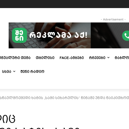
- Advertisement -
ᲥᲢᲣᲐᲚᲣᲠᲘ ᲗᲔᲛᲐ
ᲗᲑᲘᲚᲘᲡᲘ
FACE-ᲐᲛᲑᲔᲑᲘ
ᲠᲩᲔᲕᲔᲑᲘ
ᲢᲐᲑᲚᲝ
ᲡᲮᲕᲐ
ᲨᲔᲜᲘ ᲠᲐᲓᲘᲝ
სწაულმოქმედი ხატის „სამი სიხარულის“ წინაშე უნდა წაიკითხო
ლიც