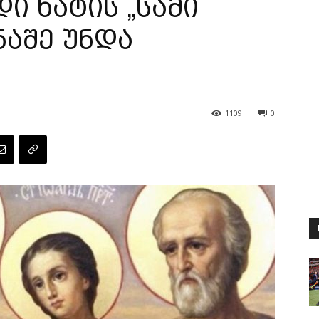
ი ხატის „სამი
ნაშე უნდა
1109
0