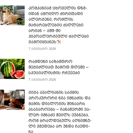
კომპანიამ ცხოველის დნმ-
იდან ამოიღო ძირითადი
ალერგენი, რომლის
მატარებლებიც ძაღლები
არიან – აშშ-ში
ჰიპოალერგიული ძაღლები
გამოიყვანეს
7 აგვისტო 2026
რამდენი საზამთრო
შეგიძლიათ ჭამოთ დღეში –
სპეციალისტის რჩევები
7 აგვისტო 2026
გიგა ავალიანის საქმის
პროკურორი ნია იმნაძის და
მამის დიალოგის შინაარს
ასაჯაროებს – ჩა­ნა­წერ­ში ვა­
ლერ იმ­ნა­ძე შვილს ეუბ­ნე­ბა,
რომ ბრალ­დე­ბულს აღ­ნიშ­ნუ­
ლი ქმე­დე­ბა არ უნდა ჩა­ე­დი­
ნა...