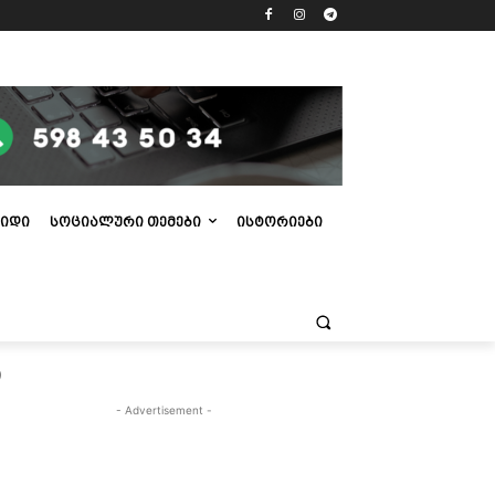
ᲘᲓᲘ
ᲡᲝᲪᲘᲐᲚᲣᲠᲘ ᲗᲔᲛᲔᲑᲘ
ᲘᲡᲢᲝᲠᲘᲔᲑᲘ
თ
- Advertisement -