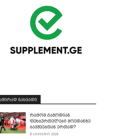
ᲮᲨᲘᲠᲐᲓ ᲜᲐᲮᲕᲐᲓᲘ
რატომ გამოდიან
ფეხბურთელები მოედანზე
ბავშვებთან ერთად?
8 აგვისტო 2026