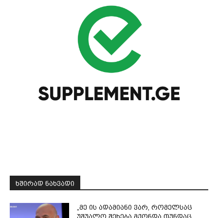
ᲮᲨᲘᲠᲐᲓ ᲜᲐᲮᲕᲐᲓᲘ
„მე ის ადამიანი ვარ, რომელსაც
უშუალო შეხება მქონდა თუნდაც