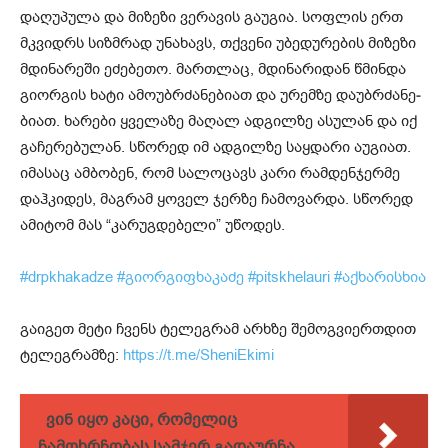
და­ღუ­პუ­ლა და მი­ზე­ზი ვე­რა­ვის გა­უ­გია. სოფ­ლის ერთ
მკვიდრს სიზ­მ­რად უნა­ხავს, თქვე­ნი უბე­დუ­რე­ბის მი­ზე­ზი
მდი­ნა­რე­ში ეძე­ბე­თო. მარ­თ­ლაც, მდი­ნა­რი­დან წმინ­და
გი­ორ­გის ხა­ტი ამო­უბ­რ­ძა­ნე­ბი­ათ და ურემ­ზე და­უბ­რ­ძა­ნე­
ბი­ათ. ხა­რე­ბი ყვე­ლა­ზე მა­ღალ ად­გილ­ზე ასუ­ლან და იქ
გა­ჩე­რე­ბუ­ლან. სწო­რედ იმ ად­გილ­ზე საყ­და­რი აუგი­ათ.
იმა­საც ამ­ბო­ბენ, რომ სა­ლო­ცავს კა­რი რამ­დენ­ჯერ­მე
დაჰ­კი­დეს, მაგ­რამ ყო­ველ ჯერ­ზე ჩა­მო­ვარ­და. სწო­რედ
ამი­ტომ მას “კა­რუგ­დე­ბე­ლი” უწო­დეს.
#drpkhakadze
#გიორგიფხაკაძე
#pitskhelauri
#აქხარისხია
გაიგეთ მეტი ჩვენს ტელეგრამ არხზე შემოგვიერთდით
ტელეგრამზე:
https://t.me/SheniEkimi
ვინ იყო კაცი, რომელიც
ჩამოხრჩობას სამჯერ გადაურჩა