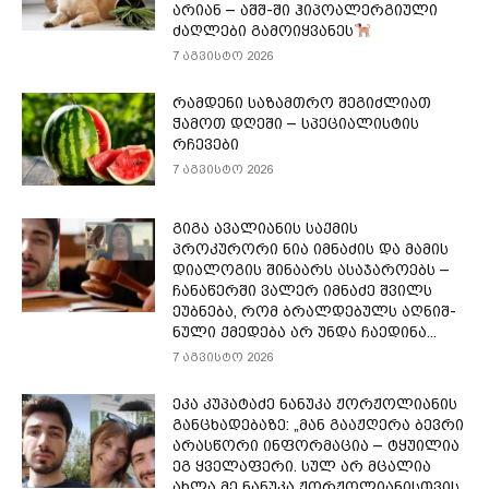
არიან – აშშ-ში ჰიპოალერგიული
ძაღლები გამოიყვანეს
7 აგვისტო 2026
რამდენი საზამთრო შეგიძლიათ
ჭამოთ დღეში – სპეციალისტის
რჩევები
7 აგვისტო 2026
გიგა ავალიანის საქმის
პროკურორი ნია იმნაძის და მამის
დიალოგის შინაარს ასაჯაროებს –
ჩა­ნა­წერ­ში ვა­ლერ იმ­ნა­ძე შვილს
ეუბ­ნე­ბა, რომ ბრალ­დე­ბულს აღ­ნიშ­
ნუ­ლი ქმე­დე­ბა არ უნდა ჩა­ე­დი­ნა...
7 აგვისტო 2026
ეკა კუპატაძე ნანუკა ჟორჟოლიანის
განცხადებაზე: „მან გააჟღერა ბევრი
არასწორი ინფორმაცია – ტყუილია
ეგ ყველაფერი. სულ არ მცალია
ახლა მე ნანუკა ჟორჟოლიანისთვის.