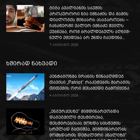
გიგა ავალიანის საქმის
პროკურორი ნია იმნაძის და მამის
დიალოგის შინაარს ასაჯაროებს –
ჩა­ნა­წერ­ში ვა­ლერ იმ­ნა­ძე შვილს
ეუბ­ნე­ბა, რომ ბრალ­დე­ბულს აღ­ნიშ­
ნუ­ლი ქმე­დე­ბა არ უნდა ჩა­ე­დი­ნა...
7 აგვისტო 2026
ხშირად ნახვადი
პენტაგონმა ირანის წინააღმდეგ
თავისი „Patriot“ რაკეტების მარაგის
თითქმის ორი მესამედი გამოიყენა
4 აგვისტო 2026
„ენგურჰესზე“ მიმდინარეობდა
დაგეგმილი ტესტირება,
ტესტირებისას მოხდა სისტემის
სრულად გათიშვა, მიმდინარეობს
მომხდარის დეტალური ანალიზი“