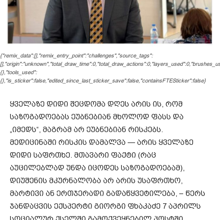
{"remix_data":[],"remix_entry_point":"challenges","source_tags":
[],"origin":"unknown","total_draw_time":0,"total_draw_actions":0,"layers_used":0,"brushes_us
{},"tools_used":
{},"is_sticker":false,"edited_since_last_sticker_save":false,"containsFTESticker":false}
ყველაზე დიდი შეცდომა დღეს არის ის, რომ
საზოგადოებას ეუბნებიან მხოლოდ ფასს და
„იმედს“, მაგრამ არ ეუბნებიან რისკებს.
მედიცინაში რისკის დამალვა — არის ყველაზე
დიდი საფრთხე. მთავარი ფაქტი (რაც
აუცილებლად უნდა იცოდეს საზოგადოებამ),
დიუშენის მკურნალობა არ არის უსაფრთხო,
მარტივი ან ერთჯერადი გადაწყვეტილება, – წერს
ჯანდაცვის ექსპერტი გიორგი ფხაკაძე 7 აპრილს
სოციალურ ქსელში გამოქვეყნებილ პოსტში.