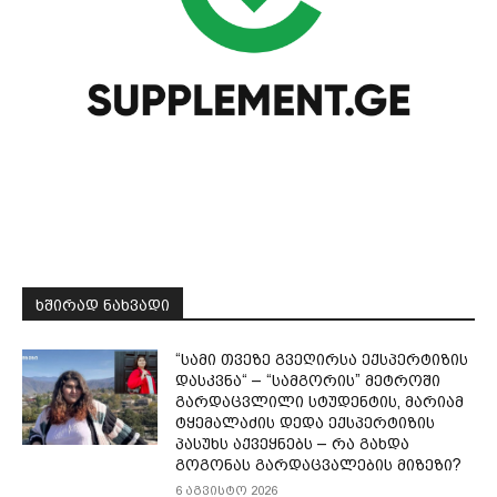
ᲮᲨᲘᲠᲐᲓ ᲜᲐᲮᲕᲐᲓᲘ
“სამი თვე­ზე გვე­ღირ­სა ექ­სპერ­ტი­ზის
დას­კვნა“ – “სამგორის” მეტროში
გარდაცვლილი სტუდენტის, მარიამ
ტყემალაძის დედა ექსპერტიზის
პასუხს აქვეყნებს – რა გახდა
გოგონას გარდაცვალების მიზეზი?
6 აგვისტო 2026