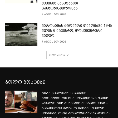
ქვეყნის მასშტაბით
განხორციელდება
7 აგვისტო 2026
ჰიროსიმას ატომური დაბომბვა 1945
წლის 6 აგვისტო, დოკუმენტური
ვიდეო.
7 აგვისტო 2026
ვრცლად
ბოლო პოსტები
გიგა ავალიანის საქმის
პროკურორი ნია იმნაძის და მამის
დიალოგის შინაარს ასაჯაროებს –
ჩა­ნა­წერ­ში ვა­ლერ იმ­ნა­ძე შვილს
ეუბ­ნე­ბა, რომ ბრალ­დე­ბულს აღ­ნიშ­
ნუ­ლი ქმე­დე­ბა არ უნდა ჩა­ე­დი­ნა...