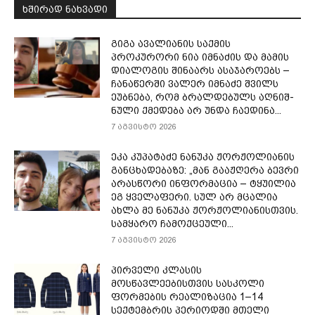
ᲮᲨᲘᲠᲐᲓ ᲜᲐᲮᲕᲐᲓᲘ
გიგა ავალიანის საქმის
პროკურორი ნია იმნაძის და მამის
დიალოგის შინაარს ასაჯაროებს –
ჩა­ნა­წერ­ში ვა­ლერ იმ­ნა­ძე შვილს
ეუბ­ნე­ბა, რომ ბრალ­დე­ბულს აღ­ნიშ­
ნუ­ლი ქმე­დე­ბა არ უნდა ჩა­ე­დი­ნა...
7 აგვისტო 2026
ეკა კუპატაძე ნანუკა ჟორჟოლიანის
განცხადებაზე: „მან გააჟღერა ბევრი
არასწორი ინფორმაცია – ტყუილია
ეგ ყველაფერი. სულ არ მცალია
ახლა მე ნანუკა ჟორჟოლიანისთვის.
სამყარო ჩამოქცეული...
7 აგვისტო 2026
პირველი კლასის
მოსწავლეებისთვის სასკოლი
ფორმების რეალიზაცია 1–14
სექტემბრის პერიოდში მთელი