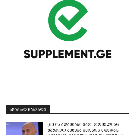
ᲮᲨᲘᲠᲐᲓ ᲜᲐᲮᲕᲐᲓᲘ
„მე ის ადამიანი ვარ, რომელსაც
უშუალო შეხება მქონდა თუნდაც