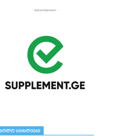
- Advertisement -
ᲑᲝᲚᲝ ᲡᲘᲐᲮᲚᲔᲔᲑᲘ