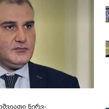
 იშვიათი
ნერვ-