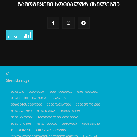
გამოგვყევი სოციალურ ქსელებში
©
SheniEkimi.ge
მთავარი
სიახლეები
შენი დანამატი
შენი პაციენტი
შენი ექიმი
ვაკანსია
პულსი TV
პაციენტის ბუკლეტი
შენი დაავადება
შენი უფლებები
შენი კლინიკა
შენი წამალი
სამინისტრო
შენი აკადემია
სამედიცინო მეცნიერებები
შენი ფიტნესი
აკრედიტაცია
ინტერვიუ
სხვა-ამბები
ჩვენ შესახებ
შენი კალკულატორი
ტრადიციული მედიცინის ეროვნული ცენტრი
FactCheck