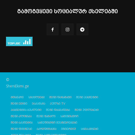
გამოგვყევი სოციალურ ქსელებში
©
SheniEkimi.ge
მთავარი
სიახლეები
შენი დანამატი
შენი პაციენტი
შენი ექიმი
ვაკანსია
პულსი TV
პაციენტის ბუკლეტი
შენი დაავადება
შენი უფლებები
შენი კლინიკა
შენი წამალი
სამინისტრო
შენი აკადემია
სამედიცინო მეცნიერებები
შენი ფიტნესი
აკრედიტაცია
ინტერვიუ
სხვა-ამბები