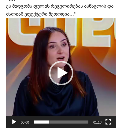
ეს მიდგომა ფულის რეგულირებას ასწავლის და
ძალიან ეფექტური მეთოდია…“
ვ
ი
დ
ე
ო
დ
ა
მ
კ
ვ
რ
ე
ლ
00:00
01:18
ი