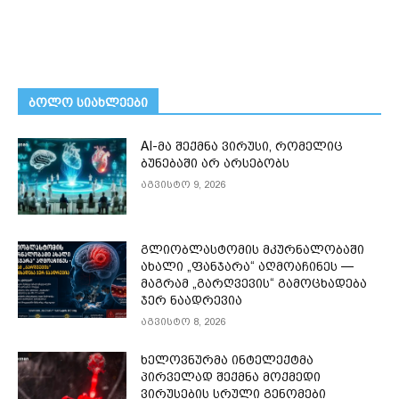
ᲑᲝᲚᲝ ᲡᲘᲐᲮᲚᲔᲔᲑᲘ
AI-მა შექმნა ვირუსი, რომელიც
ბუნებაში არ არსებობს
აგვისტო 9, 2026
გლიობლასტომის მკურნალობაში
ახალი „ფანჯარა“ აღმოაჩინეს —
მაგრამ „გარღვევის“ გამოცხადება
ჯერ ნაადრევია
აგვისტო 8, 2026
ხელოვნურმა ინტელექტმა
პირველად შექმნა მოქმედი
ვირუსების სრული გენომები