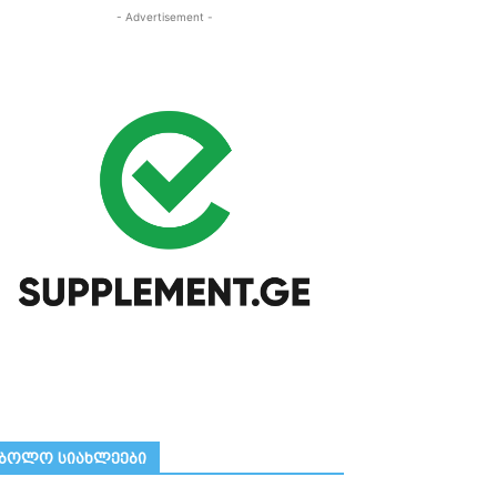
- Advertisement -
ᲑᲝᲚᲝ ᲡᲘᲐᲮᲚᲔᲔᲑᲘ