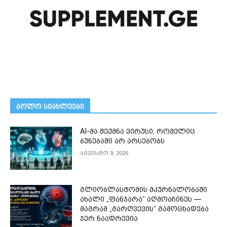
ᲑᲝᲚᲝ ᲡᲘᲐᲮᲚᲔᲔᲑᲘ
AI-მა შექმნა ვირუსი, რომელიც
ბუნებაში არ არსებობს
აგვისტო 9, 2026
გლიობლასტომის მკურნალობაში
ახალი „ფანჯარა“ აღმოაჩინეს —
მაგრამ „გარღვევის“ გამოცხადება
ჯერ ნაადრევია