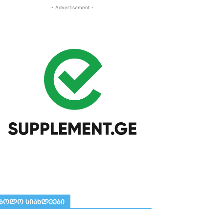
- Advertisement -
ᲑᲝᲚᲝ ᲡᲘᲐᲮᲚᲔᲔᲑᲘ