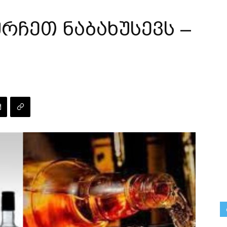
ჩეთ ნაბახუსევს –