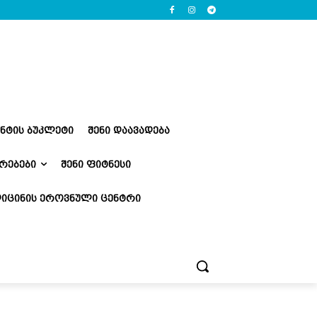
ᲔᲜᲢᲘᲡ ᲑᲣᲙᲚᲔᲢᲘ
ᲨᲔᲜᲘ ᲓᲐᲐᲕᲐᲓᲔᲑᲐ
ᲠᲔᲑᲔᲑᲘ
ᲨᲔᲜᲘ ᲤᲘᲢᲜᲔᲡᲘ
ᲘᲪᲘᲜᲘᲡ ᲔᲠᲝᲕᲜᲣᲚᲘ ᲪᲔᲜᲢᲠᲘ