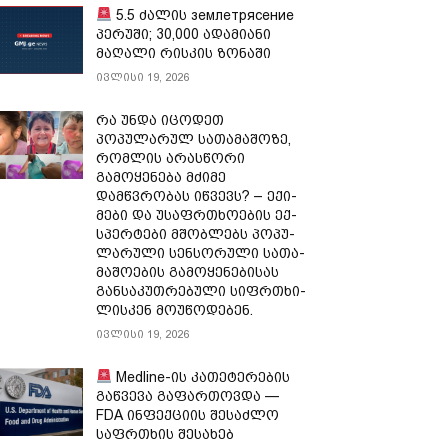
5.5 ძალის землетрясение
პერუში; 30,000 ადამიანი
მაღალი რისკის ზონაში
ივლისი 19, 2026
რა უნდა იცოდეთ
პოპულარულ სათამაშოზე,
რომლის არასწორი
გამოყენება მძიმე
დამწვრობას იწვევს? – ექი­
მე­ბი და უსაფრ­თხო­ე­ბის ექ­
სპერ­ტე­ბი მშობ­ლებს პო­პუ­
ლა­რუ­ლი სენ­სო­რუ­ლი სა­თა­
მა­შო­ე­ბის გა­მო­ყე­ნე­ბი­სას
გან­სა­კუთ­რე­ბუ­ლი სიფრ­თხი­
ლის­კენ მო­უ­წო­დე­ბენ.
ივლისი 19, 2026
Medline-ის კათეტერების
გაწვევა გაფართოვდა —
FDA ინფექციის შესაძლო
საფრთხის შესახებ