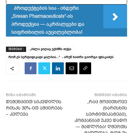
პროდუქტების სია - ინდური
„Sresan Pharmaceuticals“-ის
პროდუქცია — აკრძალვები და
სიფრთხილის აუცილებლობა!
„ახლა ვიღაც ექიმმა თქვა
ᲗᲔᲒᲔᲑᲘ :
რომ ეს სერტიფიკატი ყალბია...“ - არუნ ხათრი გიორგი ფხაკაძეს
წინა სტატიაში
შემდეგი სტატია
დემენციით სიკვდილის
„რაც მოვითხოვე
რისკს 30%-ით ამცირებს
(ხარისხის
– კვლევა
სერტიფიკატები),
კომპანიამ უკვე დადო
— მადლობა! ღმერთს