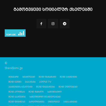
გამოგვყევი სოციალურ ქსელებში
©
SheniEkimi.ge
მთავარი
სიახლეები
შენი დანამატი
შენი პაციენტი
შენი ექიმი
ვაკანსია
პულსი TV
პაციენტის ბუკლეტი
შენი დაავადება
შენი უფლებები
შენი კლინიკა
შენი წამალი
სამინისტრო
შენი აკადემია
სამედიცინო მეცნიერებები
შენი ფიტნესი
აკრედიტაცია
ინტერვიუ
სხვა-ამბები