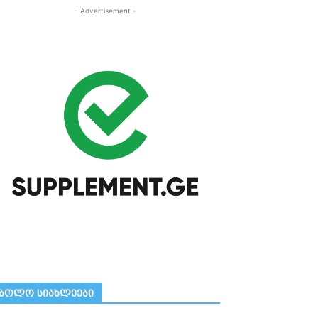
- Advertisement -
ᲑᲝᲚᲝ ᲡᲘᲐᲮᲚᲔᲔᲑᲘ