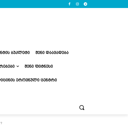
ᲔᲜᲢᲘᲡ ᲑᲣᲙᲚᲔᲢᲘ
ᲨᲔᲜᲘ ᲓᲐᲐᲕᲐᲓᲔᲑᲐ
ᲠᲔᲑᲔᲑᲘ
ᲨᲔᲜᲘ ᲤᲘᲢᲜᲔᲡᲘ
ᲘᲪᲘᲜᲘᲡ ᲔᲠᲝᲕᲜᲣᲚᲘ ᲪᲔᲜᲢᲠᲘ
“?