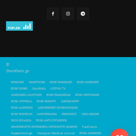
©
SheniEkimi.ge
მთავარი
სიახლეები
შენი დანამატი
შენი პაციენტი
შენი ექიმი
ვაკანსია
პულსი TV
პაციენტის ბუკლეტი
შენი დაავადება
შენი უფლებები
შენი კლინიკა
შენი წამალი
სამინისტრო
შენი აკადემია
სამედიცინო მეცნიერებები
შენი ფიტნესი
აკრედიტაცია
ინტერვიუ
სხვა-ამბები
ჩვენ შესახებ
შენი კალკულატორი
ტრადიციული მედიცინის ეროვნული ცენტრი
FactCheck
Supplement.ge
Georgian Medical Journal
შენი კაბინეტი