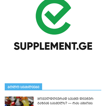
ᲑᲝᲚᲝ ᲡᲘᲐᲮᲚᲔᲔᲑᲘ
ყოველდღიურად სვამთ დიეტურ
გაზიან სასმელს? — რას ამბობს